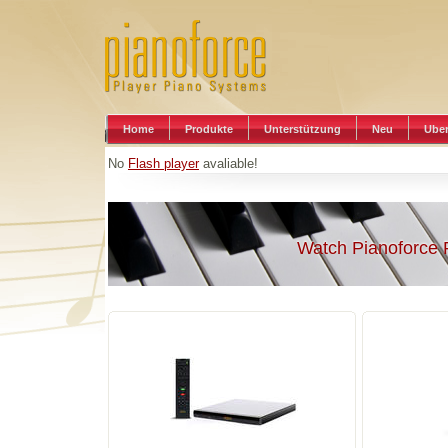
Home
Produkte
Unterstützung
Neu
Uber
No
Flash player
avaliable!
Watch Pianoforce 