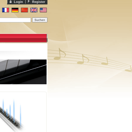
Login
Register