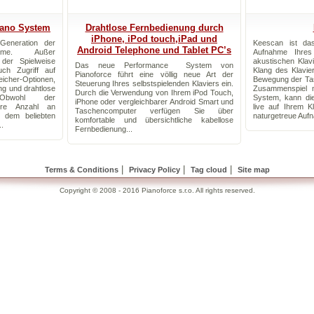
iano System
Drahtlose Fernbedienung durch
iPhone, iPod touch,iPad und
Generation der
Keescan ist das
Android Telephone und Tablet PC’s
steme. Außer
Aufnahme Ihres
 der Spielweise
akustischen Klavi
Das neue Performance System von
uch Zugriff auf
Klang des Klavi
Pianoforce führt eine völlig neue Art der
icher-Optionen,
Bewegung der Tast
Steuerung Ihres selbstspielenden Klaviers ein.
ng und drahtlose
Zusammenspiel 
Durch die Verwendung von Ihrem iPod Touch,
. Obwohl der
System, kann di
iPhone oder vergleichbarer Android Smart und
ere Anzahl an
live auf Ihrem K
Taschencomputer verfügen Sie über
 dem beliebten
naturgetreue Aufn
komfortable und übersichtliche kabellose
.
Fernbedienung...
|
|
|
Terms & Conditions
Privacy Policy
Tag cloud
Site map
Copyright © 2008 - 2016 Pianoforce s.r.o. All rights reserved.